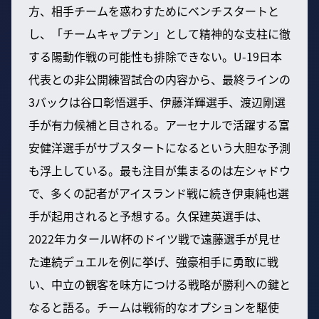
方、相手チームを惑わすためにベンチスタートと
し、「チームキャプテン」として精神的な支柱に徹
する陽動作戦の可能性も排除できない。U-19日本
代表との非公開練習試合の内容から、最終ラインの
3バックは谷口彰悟選手、伊藤洋輝選手、渡辺剛選
手が有力候補と目される。アーセナルで活躍する富
安健洋選手がサブスタートになるという大胆な予測
も浮上している。最も注目が集まるのは左シャドウ
で、多くの記者がアイスランド戦に続き伊東純也選
手が起用されると予想する。久保建英選手は、
2022年カタールW杯のドイツ戦で遠藤選手が見せ
た連続デュエルを例に挙げ、強豪相手に勇敢に戦
い、中立の観客を味方につける戦略が勝利への鍵と
なると語る。チームは戦術的なオプションを駆使