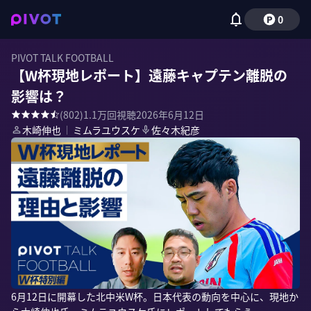
0
PIVOT TALK FOOTBALL
【W杯現地レポート】遠藤キャプテン離脱の
影響は？
(
802
)
1.1万
回視聴
2026年6月12日
木崎伸也
｜
ミムラユウスケ
佐々木紀彦
6月12日に開幕した北中米W杯。日本代表の動向を中心に、現地か