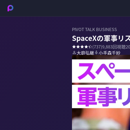
PIVOT TALK BUSINESS
SpaceXの軍事リ
(
737
)
9,883
回視聴
2
大庭弘継
小手森千紗