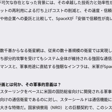
って不可欠な存在となった背景には、その卓越した技術力と効率性
ットの再利用による打ち上げコストの削減と、その速度・信頼
や他企業への委託と比較して、SpaceXが「安価で信頼性が高
数千基からなる衛星網は、従来の数十基規模の衛星では実現し
ち部分的攻撃を受けてもシステム全体が維持される強固な通信
マンスと、軍事用途に直結する強靭なインフラは、米軍がSpac
」計画とは何か、その軍事的意義は？
スターリンクをベースに米国の国防総省向けに開発される軍事
向けの通信衛星であるのに対し、スターシールドは通信機能に
大きな特徴だ。国家偵察局（NRO）との巨額契約で、このシ