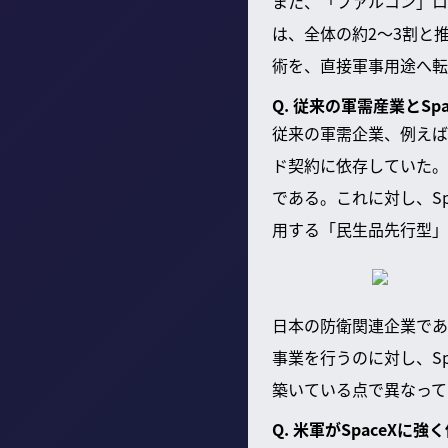
また、「ファルコン」ロ
は、全体の約2〜3割と
術を、直接軍事用途へ転
Q. 従来の軍需産業とS
従来の軍需企業、例えば
ド契約に依存していた。
である。これに対し、S
用する「民生品先行型」
日本の防衛関連企業であ
事業を行うのに対し、S
築いている点で異なって
Q. 米軍がSpaceX