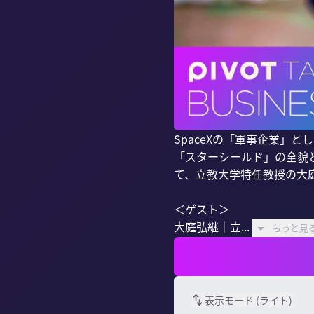
SpaceXの「軍事企業」
「スターシールド」の全貌
て、立教大学特任教授の大庭
＜ゲスト＞

大庭弘継｜立...
もっと見
表示モード (
ライト
)