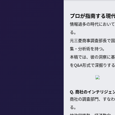
プロが指南する現
情報過多の時代において
る。
元三菱商事調査部長で国
集・分析術を持つ。
本稿では、彼の洞察に基
をQ&A形式で深掘りす
Q. 商社のインテリジ
商社の調査部門、すなわ
る。