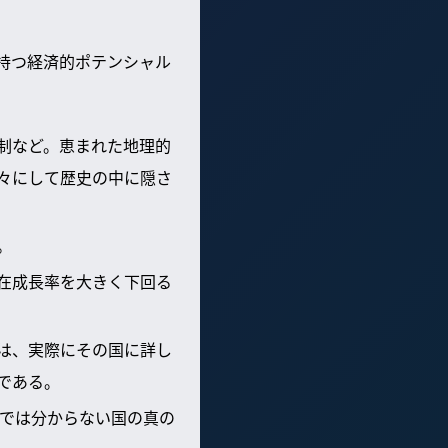
持つ経済的ポテンシャル
制など。恵まれた地理的
々にして歴史の中に隠さ
。
在成長率を大きく下回る
は、実際にその国に詳し
である。
では分からない国の真の