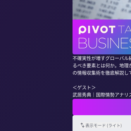
不確実性が増すグローバル
るべき要素とは何か。地理
の情報収集術を徹底解説して
＜ゲスト＞

武居秀典｜国際情勢アナリスト
表示モード (
ライト
)