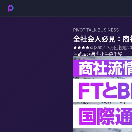
PIVOT TALK BUSINESS
全社会人必見：商
(
860
)
1.3万
回視聴
2
武居秀典
小手森千紗