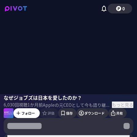
0
佐伯健太郎
なぜジョブズは日本を愛したのか？
磯貝初奈
もっと見る
6,030
回視聴
1か月前
Appleの元CEOとして今も語り継がれるスティーブ・ジョブズ。実は初代マッキントッシュの発表時、デモ画面に「日本の版画」を映し出していた。なぜジョブズはそれほど日本を愛したのか？長年取材を続けた元NHK記者の佐伯健太郎氏に聞いた。 ＜ゲスト＞ 佐伯健太郎｜元・NHK記者 1987年にNHKに入局。主に記者として東京などで勤務しジョブズが日本文化から受けた影響の取材がライフワークになる。番組「日本に憧れ日本に学ぶ〜スティーブ・ジョブズ ものづくりの原点～」と取材の過程を綴ったウェブ記事が大きな反響を呼んだ。Xアカウント：SaekiSJ20 ＜参考書籍＞ 『スティーブ・ジョブズ1.0の真実』 佐伯健太郎（著）晶文社（刊）
フォロー
評価
保存
ダウンロード
共有