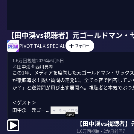
【田中渓vs視聴者】元ゴールドマン・
PIVOT TALK SPECIAL
フォロー
1.6万
回視聴
2026年6月5日
田中渓
西川典孝
この1年、メディアを席巻した元ゴールドマン・サックス
が徹底追求！鋭い質問の連発に、全て本音で回答してい
か？」と逆質問が飛び出す展開へ。視聴者と本気でぶつか
＜ゲスト＞

田中渓｜元ゴー...
もっと見る
34:51
【田中渓vs視聴者
1.6万
回視聴・
2か月前
7