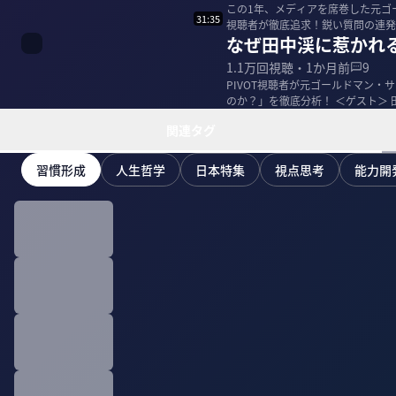
この1年、メディアを席巻した元ゴ
31:35
視聴者が徹底追求！鋭い質問の連発
なぜ田中渓に惹かれ
すべきか？」...
1.1万
回視聴・
1か月前
9
PIVOT視聴者が元ゴールドマン
のか？」を徹底分析！ ＜ゲスト＞ 田中渓｜元ゴールドマン・サックス 1982年横浜市生まれ。上智大
学理...
関連タグ
習慣形成
人生哲学
日本特集
視点思考
能力開