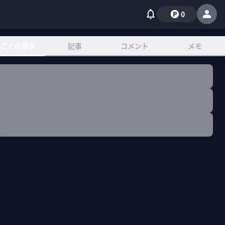
0
章ごとの要点
記事
コメント
メモ