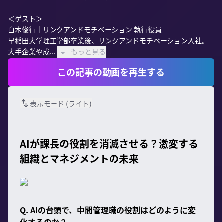
＜ゲスト＞

白木俊行｜リンクアンドモチベーション 執行役員

早稲田大学理工学部卒業後、リンクアンドモチベーション入社。
大手企業や成...
もっと見る
この記事の動画を再生する
表示モード (
ライト
)
AIが課長の役割を消滅させる？激変する
組織とマネジメントの未来
Q. AIの台頭で、中間管理職の役割はどのように変
化するのか？