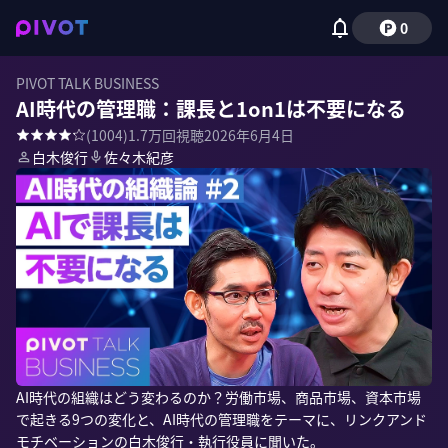
0
PIVOT TALK BUSINESS
AI時代の管理職：課長と1on1は不要になる
(
1004
)
1.7万
回視聴
2026年6月4日
白木俊行
佐々木紀彦
AI時代の組織はどう変わるのか？労働市場、商品市場、資本市場
で起きる9つの変化と、AI時代の管理職をテーマに、リンクアンド
モチベーションの白木俊行・執行役員に聞いた。
