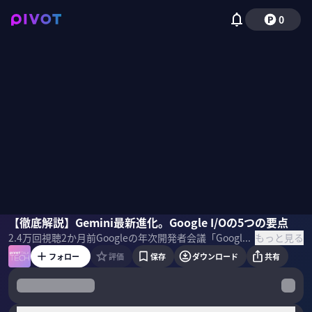
0
大野峻典
【徹底解説】Gemini最新進化。Google I/Oの5つの要点
佐々木紀彦
もっと見る
2.4万
回視聴
2か月前
Googleの年次開発者会議「Google I /O」ではどんなGeminiの進化が語られたのか？我々の仕事や生活にどう活かせるのか？5つの要点を、Algomatic CEOの大野峻典氏に解説してもらった。 ＜ゲスト＞ 大野峻典｜Algomatic CEO DMM AI戦略顧問 東京大学工学部で機械学習を専攻。卒業後、機械学習モデルの開発・提供を行うAlgoageを創業。2020年にDMMグループへジョイン。2023年大規模言語モデル・生成AI技術を活用したサービスの開発・提供を行うAlgomaticを創業。 ＜目次＞
フォロー
評価
保存
ダウンロード
共有