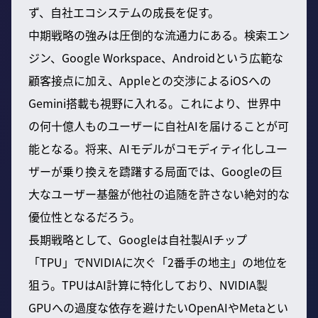
ず、自社エコシステムの成長を促す。
中期戦略の強みは圧倒的な流通力にある。検索エン
ジン、Google Workspace、Androidという広範な
顧客接点に加え、Appleとの交渉によるiOSへの
Gemini搭載も視野に入れる。これにより、世界中
の何十億人ものユーザーに自社AIを届けることが可
能となる。将来、AIモデルがコモディティ化しユー
ザーが乗り換えを躊躇する局面では、Googleの巨
大なユーザー基盤が他社の追随を許さない絶対的な
優位性となるだろう。
長期戦略として、Googleは自社製AIチップ
「TPU」でNVIDIAに次ぐ「2番手の地主」の地位を
狙う。TPUはAI計算に特化しており、NVIDIA製
GPUへの過度な依存を避けたいOpenAIやMetaとい