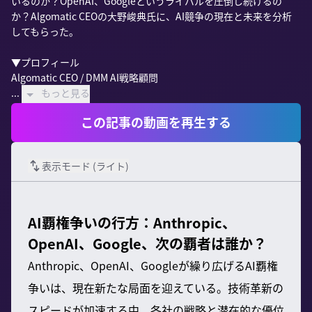
いるのか？OpenAI、Googleというライバルを圧倒し続けるの
か？Algomatic CEOの大野峻典氏に、AI競争の現在と未来を分析
してもらった。

▼プロフィール

Algomatic CEO / DMM AI戦略顧問

...
もっと見る
この記事の動画を再生する
表示モード (
ライト
)
AI覇権争いの行方：Anthropic、
OpenAI、Google、次の覇者は誰か？
Anthropic、OpenAI、Googleが繰り広げるAI覇権
争いは、現在新たな局面を迎えている。技術革新の
スピードが加速する中、各社の戦略と潜在的な優位