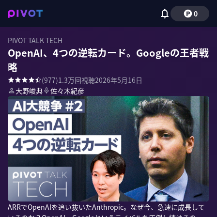
0
PIVOT TALK TECH
OpenAI、4つの逆転カード。Googleの王者戦
略
(
977
)
1.3万
回視聴
2026年5月16日
大野峻典
佐々木紀彦
ARRでOpenAIを追い抜いたAnthropic。なぜ今、急速に成長して