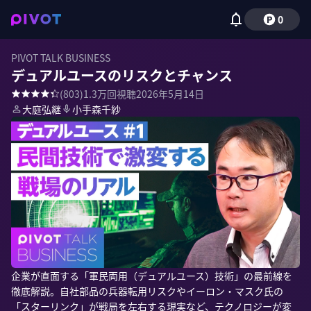
0
PIVOT TALK BUSINESS
デュアルユースのリスクとチャンス
(
803
)
1.3万
回視聴
2026年5月14日
大庭弘継
小手森千紗
企業が直面する「軍民両用（デュアルユース）技術」の最前線を
徹底解説。自社部品の兵器転用リスクやイーロン・マスク氏の
「スターリンク」が戦局を左右する現実など、テクノロジーが変