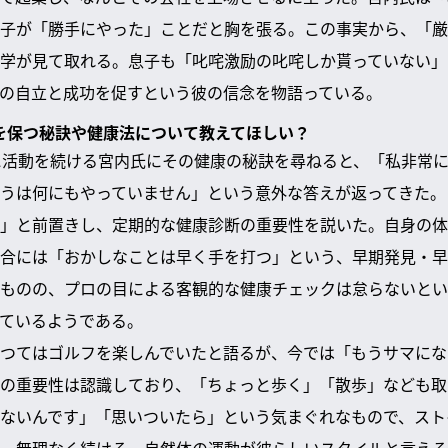
子が「勝手にやった」ことだと胸を張る。この事実から、「厳
学が見て取れる。息子も「叱咤激励の叱咤しか貰っていない」
の自立と成功を促すという彼の信念を物語っている。
た姿を保つ秘訣や健康法について教えてほしい？
に活動を続ける宮内氏にその健康の秘訣を尋ねると、「私非常
うは何にもやっていません」という意外な答えが返ってきた。
」と前置きし、定期的な健康診断の重要性を説いた。自身の体
合には「おかしなことは早く手を打つ」という、早期発見・早
ものの、プロの目による客観的な健康チェックは怠らないとい
ているようである。
つてはゴルフを楽しんでいたと語るが、今では「もうサマにな
の重要性は認識しており、「ちょっと歩く」「散歩」なども取
ないんです」「思いついたら」という気まぐれなもので、スト