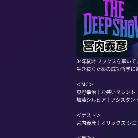
34年間オリックスを率い
生き抜くための成功哲学に迫
＜MC＞

東野幸治｜お笑いタレント

加藤シルビア｜アシスタント
＜ゲスト＞

宮内義彦｜オリックス シニ