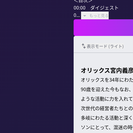
＜目次＞

00:00　ダイジェスト

0...
もっと見る
表示モード (
ライト
)
オリックス宮内義彦
オリックスを34年にわ
90歳を迎えた今もなお
ような活動に力を入れて
次世代の経営者たちとの
多岐にわたる活動と深く
ソンにとって、混迷の時