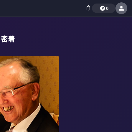
0
に密着