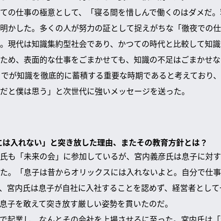
ての仕事の極意として、「寝る間を惜しんで働くのはダメだ。
明かした。多くの人が努力の証として捉えがちな「徹夜での仕
。現代は知識集約型社会であり、かつての時代と比較して知識
ため、表面的な仕事をごまかせても、知識の不足はごまかせな
までが知識を徹底的に蓄積する重要な時期であると考えており、
だと僕は思う」と次世代に強いメッセージを送った。
スには入れない」と突き放した理由、またその教育方針とは？
氏も「未来の会」に参加しているが、宮内義彦氏は息子に対す
た。「息子は昔からオリックスには入れないよと。自分で仕事
、宮内氏は息子が自社に入社することを認めず、経営者として
息子を敢えて突き放す厳しい姿勢を貫いたのだ。
で起業し、なんとその会社を上場させるに至った。宮内氏は「