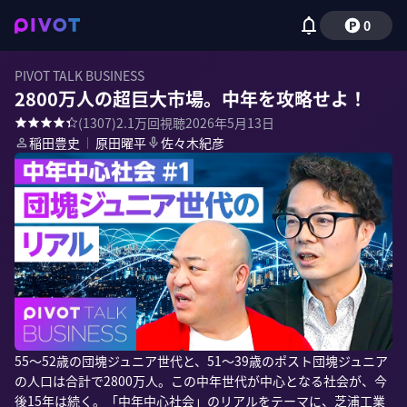
0
PIVOT TALK BUSINESS
2800万人の超巨大市場。中年を攻略せよ！
(
1307
)
2.1万
回視聴
2026年5月13日
稲田豊史
｜
原田曜平
佐々木紀彦
55〜52歳の団塊ジュニア世代と、51〜39歳のポスト団塊ジュニア
の人口は合計で2800万人。この中年世代が中心となる社会が、今
後15年は続く。「中年中心社会」のリアルをテーマに、芝浦工業