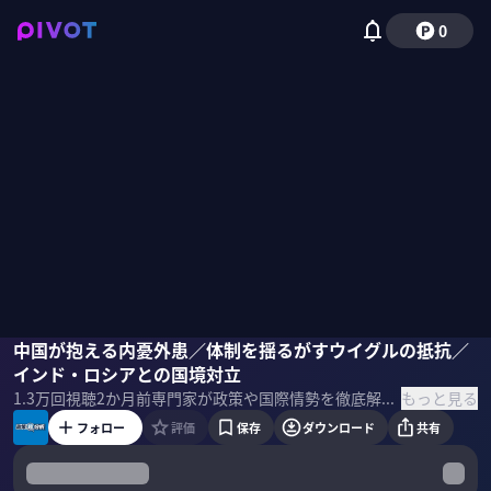
0
峯村健司
中国が抱える内憂外患／体制を揺るがすウイグルの抵抗／
加藤シルビア
奥山真司
インド・ロシアとの国境対立
もっと見る
1.3万
回視聴
2か月前
専門家が政策や国際情勢を徹底解説する「政策超分析」。今回のテーマは「地政学」。前編では、中国を地政学の観点から分析する。 ＜出演者＞ 峯村健司｜キヤノングローバル戦略研究所 上席研究員 元朝日新聞編集委員。中国に関する報道により2010年度ボーン・上田記念国際記者賞受賞 奥山真司｜多摩大学大学院客員教授 地政学者。カナダのブリティッシュコロンビア大学やイギリスのレディング大学で地政学を学ぶ。現在は国際地政学研究所上席研究員として日本に地政学を広める活動を行っている。 ＜目次＞
フォロー
評価
保存
ダウンロード
共有