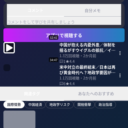
コメント
自分メモ
コメントをして学びを共有しましょう
アプリで視聴する
32:41
中国が抱える内憂外患／体制を
揺るがすウイグルの抵抗／イン
ド・ロシアとの国境対立
1.3万
回視聴・
2か月前
34:47
1
4.4
米中対立の最終結末／日本は再
び黄金時代へ？地政学要因が追
い風に
1.1万
回視聴・
2か月前
6
4.4
関連タグ
あなたへのおすすめ
国際情勢
中国経済
地政学リスク
関税衝撃
政治指導