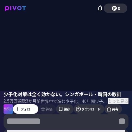
0
田村耕太郎
少子化対策は全く効かない。シンガポール・韓国の教訓
佐々木紀彦
もっと見る
2.5万
回視聴
3か月前
世界中で進む少子化。40年間少子化対策を続けてきたシンガポールでも出生率は0.86に沈んでいる。なぜ少子化対策は効かないのか？世界共通の問題点と、財政の正しい使い方について、シンガポール国立大学兼任教授の田村耕太郎氏に聞いた。 ＜ゲスト＞ 田村耕太郎｜シンガポール国立大学 リー・クアンユー公共政策大学院 兼任教授 早大卒後、慶大MBA、イェール大院等修了。山一證券、大阪日日新聞社長を経て参院議員。第1次安倍内閣で内閣府政務官を務める。14年よりシンガポール国立大兼任教授。22年よりカリフォルニア大でも主宰。地政学講座の修了生は600名を超える。メルマガを配信中:
フォロー
評価
保存
ダウンロード
共有