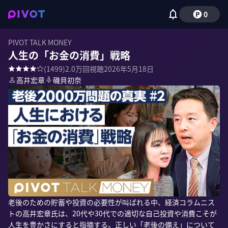
0
PIVOT TALK MONEY
人生の「お金の消費」戦略
(
1499
)
2.0万
回視聴
2026年5月18日
高井宏章
磯貝初奈
老後のための貯蓄や投資の必要性が叫ばれる中、経済コラムニス
トの高井宏章氏は、20代や30代での適切な自己投資や消費こそが
人生を豊かさにすると指摘する。正しい「老後の備え」について