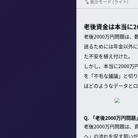
表示モード (
ライト
)
老後資金は本当に2
老後2000万円問題は
送るためには年金以外に
た不安を植え付けた。
しかし、本当に2000
を「不毛な議論」と切り
はどのようなデータとロ
Q. 「老後2000万円
老後2000万円問題は
へ」の流れを促す狙いが