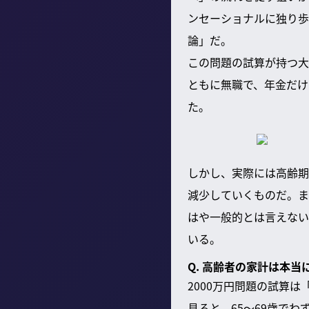
ンセーショナルに独り歩
論」だ。
この問題の試算が持つ大
ともに無職で、年金だけ
た。
しかし、実際には高齢期
減少していくものだ。ま
はや一般的とは言えない
いる。
Q. 高齢者の家計は本
2000万円問題の試算
見ると、65〜69歳で