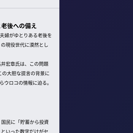
と老後への備え
、夫婦がゆとりある老後を
くの現役世代に漠然とし
高井宏章氏は、この問題
この大胆な提言の背景に
らウロコの情報に迫る。
。国民に「貯蓄から投資
」といった数字だけがセ