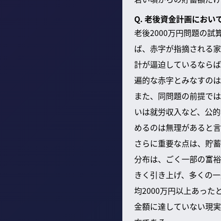
Q. 老後資金計画にお
老後2000万円問題の
ば、赤字が指摘される家
計が逼迫しているならば
遍的な赤字とみなすのは
また、同問題の前提では
いは就労収入など、公的
めるのは無理があると言
さらに重要な点は、貯蓄
分布は、ごく一部の富裕
きく引き上げ、多くの一
均2000万円以上あっ
金額に達していない現実