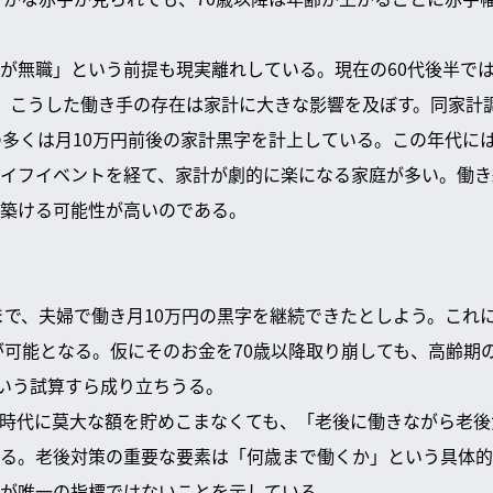
が無職」という前提も現実離れしている。現在の60代後半では
。こうした働き手の存在は家計に大きな影響を及ぼす。同家計
の多くは月10万円前後の家計黒字を計上している。この年代に
イフイベントを経て、家計が劇的に楽になる家庭が多い。働き
築ける可能性が高いのである。
まで、夫婦で働き月10万円の黒字を継続できたとしよう。これに
蓄が可能となる。仮にそのお金を70歳以降取り崩しても、高齢期
という試算すら成り立ちうる。
時代に莫大な額を貯めこまなくても、「老後に働きながら老後
る。老後対策の重要な要素は「何歳まで働くか」という具体的
が唯一の指標ではないことを示している。