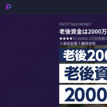
PIVOT TALK MONEY
老後資金は2000
(
1656
)
2.3万
回視聴
高井宏章
磯貝初奈