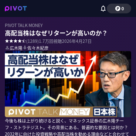
0
PIVOT TALK MONEY
高配当株はなぜリターンが高いのか？
(
1289
)
1.7万
回視聴
2026年4月27日
広木隆
佐々木紀彦
今後も株は上がり続けると説く、マネックス証券の広木隆チー
フ・ストラテジスト。その背景にある、普遍的な要因とは何か？
2032年に向けた投資戦略や高配当株を勧める理由などと合わせて