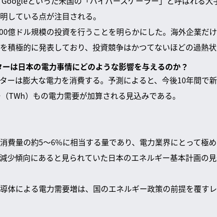
soft、Googleといった米国の「ハイパースケーラー」と呼ばれ
明している点が注目される。
ftが100億ドル規模の投資を行うことを明らかにした。海外企業
を積極的に発表しており、投資競争はかつてないほどの過熱状
ンターは日本の電力事情にどのような影響を与えるのか？
ンターは膨大な電力を消費する。予測によると、今後10年間で
ー（TWh）もの電力需要が加算される見込みである。
消費量の約5～6%に相当する量であり、電力業界にとって極
減少傾向にあると見られていた日本のエネルギー基本計画の見
導体による電力需要増は、国のエネルギー政策の前提を覆すレ