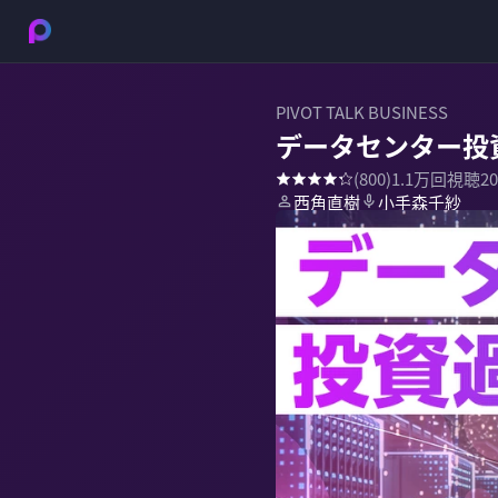
PIVOT TALK BUSINESS
データセンター投
(
800
)
1.1万
回視聴
2
西角直樹
小手森千紗