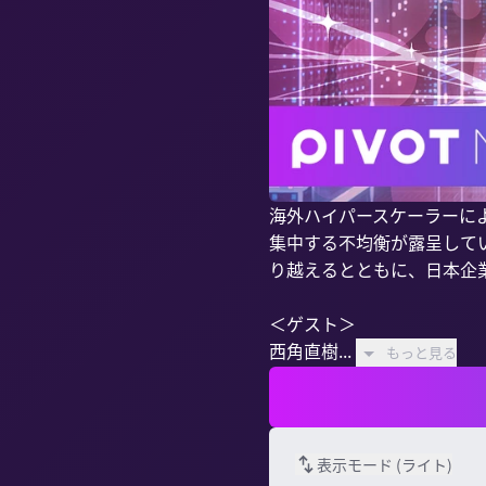
海外ハイパースケーラーに
集中する不均衡が露呈して
り越えるとともに、日本企
＜ゲスト＞

西角直樹...
もっと見る
表示モード (
ライト
)