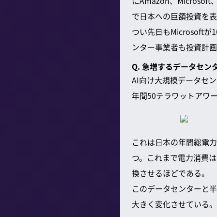
にAmazon、Micro
で日本への巨額投資を表
つい先日もMicroso
ンター事業者も投資計画
Q. 急増するデータセ
AI向け大規模データセ
年間50テラワットアワ
これは日本の年間総電力
つ。これまで電力消費は
換させるほどである。
このデータセンターと半
大きく変化させている。