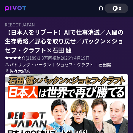
0
REBOOT JAPAN
【日本人をリブート】AIで仕事消滅／人間の
生存戦略／野心を取り戻せ／パックン×ジョ
セフ・クラフト×石田 健
(
1189
)
1.3万
回視聴
2026年4月19日
パトリック・ハーラン
｜
ジョセフ・クラフト
｜
石田健
佐々木紀彦