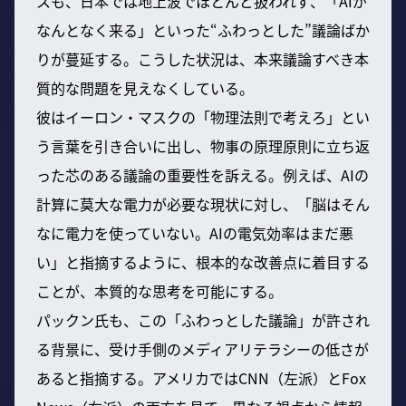
スも、日本では地上波でほとんど扱われず、「AIが
なんとなく来る」といった“ふわっとした”議論ばか
りが蔓延する。こうした状況は、本来議論すべき本
質的な問題を見えなくしている。
彼はイーロン・マスクの「物理法則で考えろ」とい
う言葉を引き合いに出し、物事の原理原則に立ち返
った芯のある議論の重要性を訴える。例えば、AIの
計算に莫大な電力が必要な現状に対し、「脳はそん
なに電力を使っていない。AIの電気効率はまだ悪
い」と指摘するように、根本的な改善点に着目する
ことが、本質的な思考を可能にする。
パックン氏も、この「ふわっとした議論」が許され
る背景に、受け手側のメディアリテラシーの低さが
あると指摘する。アメリカではCNN（左派）とFox