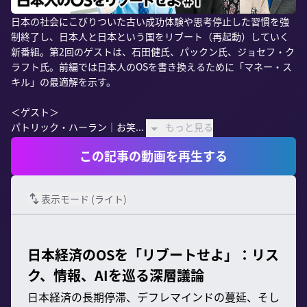
日本の社会にこびりついた古い成功体験や思考停止した習慣を強
制終了し、日本人と日本という国をリブート（再起動）していく
新番組。第2回のゲストは、石田健氏、パックン氏、ジョセフ・ク
ラフト氏。前編では日本人のOSを書き換えるために「マネー・ス
キル」の最適解を示す。

＜ゲスト＞

パトリック・ハーラン｜お笑...
もっと見る
この記事の動画を再生する
表示モード (
ライト
)
日本経済のOSを「リブートせよ」：リス
ク、情報、AIを巡る深層議論
日本経済の長期停滞、デフレマインドの蔓延、そし