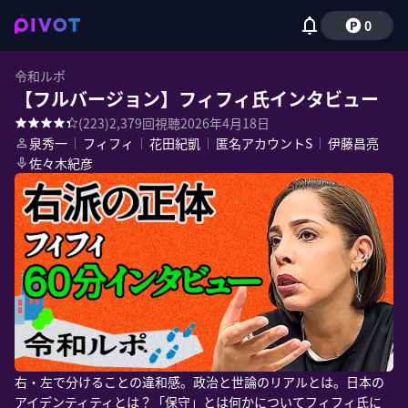
0
令和ルポ
【フルバージョン】フィフィ氏インタビュー
(
223
)
2,379
回視聴
2026年4月18日
泉秀一
｜
フィフィ
｜
花田紀凱
｜
匿名アカウントS
｜
伊藤昌亮
佐々木紀彦
右・左で分けることの違和感。政治と世論のリアルとは。日本の
アイデンティティとは？「保守」とは何かについてフィフィ氏に