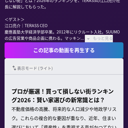
しない街」とは？2026年のランキングを、TERASSの江口亮介社
長に解説してもらった。

＜ゲスト＞

江口亮介｜TERASS CEO

慶應義塾大学経済学部卒業。2012年にリクルート入社。SUUMO
の広告営業や商品企画に携わる。マッキン...
もっと見る
この記事の動画を再生する
表示モード (
ライト
)
プロが厳選！買って損しない街ランキン
グ2026：賢い家選びの新常識とは？
不動産価格の高騰、将来的な人口減少や地政学リス
ク。これらの複合的な要因が重なり、近年、住まい
選びにおいて「資産性」を重視する声がかつてない