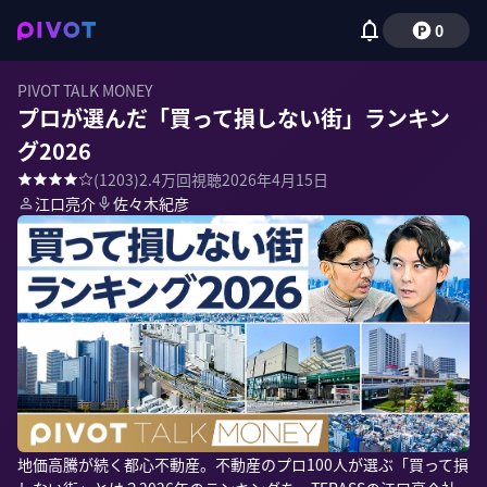
0
PIVOT TALK MONEY
プロが選んだ「買って損しない街」ランキン
グ2026
(
1203
)
2.4万
回視聴
2026年4月15日
江口亮介
佐々木紀彦
地価高騰が続く都心不動産。不動産のプロ100人が選ぶ「買って損