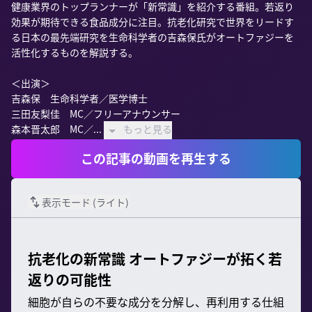
健康業界のトップランナーが「新常識」を紹介する番組。若返り
効果が期待できる食品成分に注目。抗老化研究で世界をリードす
る日本の最先端研究を生命科学者の吉森保氏がオートファジーを
活性化するものを解説する。

＜出演＞

吉森保　生命科学者／医学博士

三田友梨佳　MC／フリーアナウンサー

森本晋太郎　MC／...
もっと見る
この記事の動画を再生する
表示モード (
ライト
)
抗老化の新常識 オートファジーが拓く若
返りの可能性
細胞が自らの不要な成分を分解し、再利用する仕組