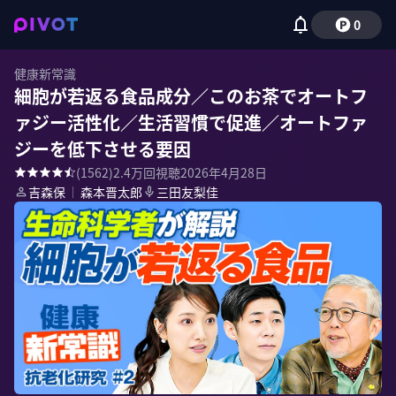
0
健康新常識
細胞が若返る食品成分／このお茶でオートフ
ァジー活性化／生活習慣で促進／オートファ
ジーを低下させる要因
(
1562
)
2.4万
回視聴
2026年4月28日
吉森保
｜
森本晋太郎
三田友梨佳