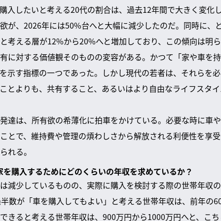
購入したいと考える20代の割合は、過去12年間で大きく変化し
欲が、2026年には50%台へと大幅に減少したのだ。同時に、
と考える層が12%から20%へと増加しており、この傾向は明
有に対する価値観そのものの変容がある。かつて「家や車を持
を示す指標の一つであった。しかし現代の若者は、それらを必
ことよりも、共有すること、あるいはより自由なライフスタイ
発達は、所有欲の希薄化に拍車をかけている。必要な時に車や
ことで、維持費や管理の煩わしさから解放される利便性を享受
られる。
車や家を購入するためにどのくらいの年収を求めているか？
は減少しているものの、実際に購入を検討する際の世帯年収の
過半数が「車を購入してもよい」と考える世帯年収は、前年の60
きると考える世帯年収は、900万円から1000万円へと、こち