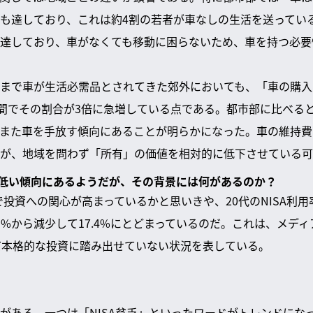
1%にも達しており、これは約4割の若者が車なしの生活を送って
達しており、車がなくても移動に困らないため、車を持つ必要
まで車が生活必需品とされてきた郊外においても、「車の購入
年間でその割合が3倍に急増している点である。都市部に比べる
また車を手放す傾向にあることが明らかになった。車の維持費
が、地域を問わず「所有」の価値を相対的に低下させている可
用率は低い傾向にあるようだが、その背景には何があるのか？
どで投資への関心が高まっているかと思いきや、20代のNISA利
1%から減少して17.4%にとどまっているのだ。これは、メデ
だ本格的な投資に踏み出せていない状況を表している。
がある。一つは「NISA貧乏」といったワードがトレンドにな