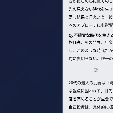
安が彼らの心に重くのし
先の見えない時代を生き
富む結果と言えよう。彼
へのアプローチにも影響
Q. 不確実な時代を生
物価高、AIの発展、年
し、このような時代だか
対に裏切らない、唯一の
20代の最大の武器は「
な視点に囚われず、目先
度を高めることが重要で
自己投資は、具体的に様