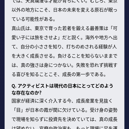
では、天真爛漫な才能が育ちにくい。むしろ、東京
以外の地方にこそ、日本の未来を変える原石が眠っ
ている可能性がある。
真山氏は、東京で育った若者を鍛える最善策は「可
愛い子には旅をさせよ」だと説く。海外や地方へ出
て、自分の小ささを知り、打ちのめされる経験が人
を大きく成長させる。負けることを知らないままで
は、真の強さは身につかない。失敗を恐れず挑戦す
る喜びを知ることこそ、成長の第一歩である。
Q. アクティビストは現代の日本にとってどのよう
な存在なのか?
国家が経済に深く介入する今、成長産業を見抜く
「目」が日本の霞が関に欠けている。受け身の姿勢
で現場を知らずに投資先を決めていては、真の成長
は望めない。官僚や政治家も、もっと現場に足を運