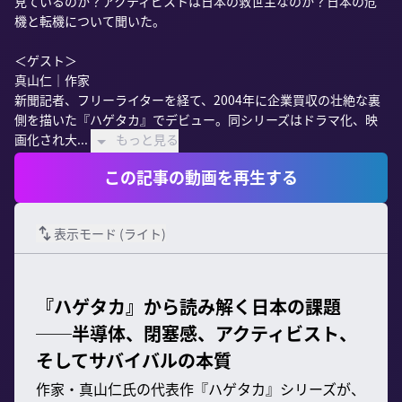
見ているのか？アクティビストは日本の救世主なのか？日本の危
機と転機について聞いた。

＜ゲスト＞

真山仁｜作家

新聞記者、フリーライターを経て、2004年に企業買収の壮絶な裏
側を描いた『ハゲタカ』でデビュー。同シリーズはドラマ化、映
画化され大...
もっと見る
この記事の動画を再生する
表示モード (
ライト
)
『ハゲタカ』から読み解く日本の課題
──半導体、閉塞感、アクティビスト、
そしてサバイバルの本質
作家・真山仁氏の代表作『ハゲタカ』シリーズが、