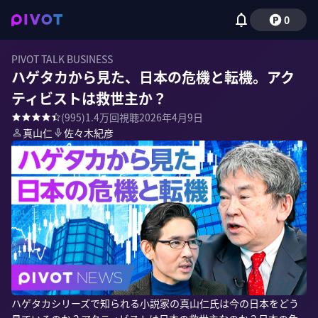
0
PIVOT TALK BUSINESS
ハゲタカから見た、日本の危機と転機。アク
ティビストは救世主か？
(
995
)
1.4万
回視聴
2026年4月9日
真山仁
佐々木紀彦
ハゲタカシリーズで知られる小説家の真山仁氏は今の日本をどう