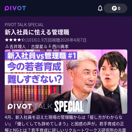
0
PIVOT TALK SPECIAL
新入社員に怯える管理職
(
1016
)
1.9万
回視聴
2026年4月7日
吉井理人
｜
古屋星斗
西川典孝
4月、新入社員を迎えた現場の管理職からは「接し方がわからな
い」「優しくしても辞めてしまう」と困惑の声が。若手育成の正
解とNGとは？若手育成に詳しいリクルートワークス研究所の古屋