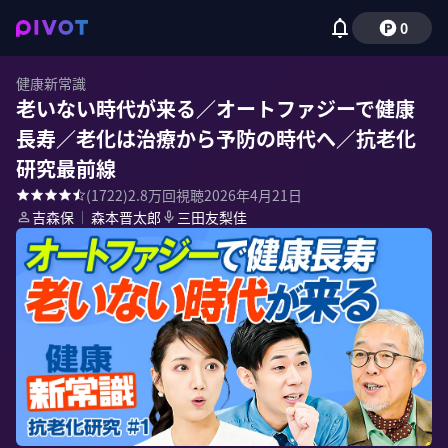
0
健康新常識
老いない時代が来る／オートファジーで健康
長寿／老化は治療から予防の時代へ／抗老化
研究最前線
(
1722
)
2.8万
回視聴
2026年4月21日
吉森保
｜
森本晋太郎
三田友梨佳