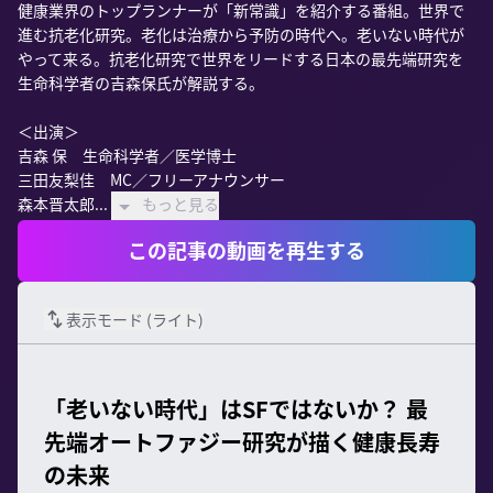
健康業界のトップランナーが「新常識」を紹介する番組。世界で
進む抗老化研究。老化は治療から予防の時代へ。老いない時代が
やって来る。抗老化研究で世界をリードする日本の最先端研究を
生命科学者の吉森保氏が解説する。

＜出演＞

吉森 保　生命科学者／医学博士

三田友梨佳　MC／フリーアナウンサー

森本晋太郎...
もっと見る
この記事の動画を再生する
表示モード (
ライト
)
「老いない時代」はSFではないか？ 最
先端オートファジー研究が描く健康長寿
の未来