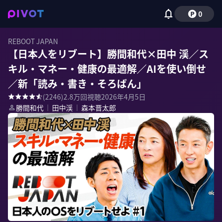
0
REBOOT JAPAN
【日本人をリブート】勝間和代×田中 渓／ス
キル・マネー・健康の最適解／AIを使い倒せ
／新「読み・書き・そろばん」
(
2246
)
2.8万
回視聴
2026年4月5日
勝間和代
｜
田中渓
｜
森本晋太郎