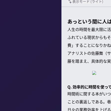
表示モード (
ライト
)
あっという間に人
人生の時間を最大限に活
ふれている現状からもそ
費」することになりかね
アナリストの佐藤舞（サ
藤を踏まえ、具体的な実
Q. 効率的に時間を使
時間術に関する本がいつ
ことの裏返しである。巷
日々の業務効率を上げる