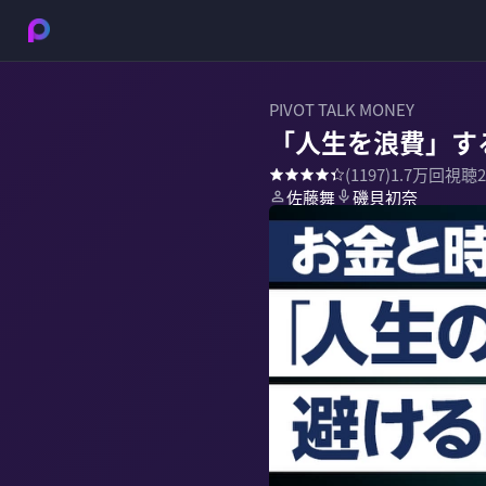
PIVOT TALK MONEY
「人生を浪費」す
(
1197
)
1.7万
回視聴
佐藤舞
磯貝初奈