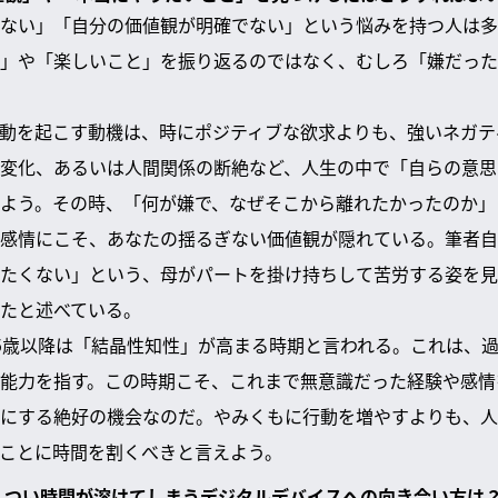
ない」「自分の価値観が明確でない」という悩みを持つ人は多
」や「楽しいこと」を振り返るのではなく、むしろ「嫌だった
動を起こす動機は、時にポジティブな欲求よりも、強いネガテ
変化、あるいは人間関係の断絶など、人生の中で「自らの意思
よう。その時、「何が嫌で、なぜそこから離れたかったのか」
感情にこそ、あなたの揺るぎない価値観が隠れている。筆者自
たくない」という、母がパートを掛け持ちして苦労する姿を見
たと述べている。
5歳以降は「結晶性知性」が高まる時期と言われる。これは、
能力を指す。この時期こそ、これまで無意識だった経験や感情
にする絶好の機会なのだ。やみくもに行動を増やすよりも、人
ことに時間を割くべきと言えよう。
て、つい時間が溶けてしまうデジタルデバイスへの向き合い方は