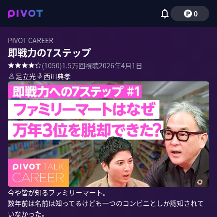
0
PIVOT CAREER
即戦力の7ステップ
(
1050
)
1.5万
回視聴
2026年4月1日
足立光
西川典孝
今や皆が知るファミリーマート。

数年前は名前は知ってるけども一つのコンビニとしか認知されて
いなかった。
