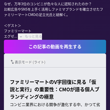
なぜ、万年3位のコンビニが色々な人に認知されたのか？

比較広告やSNSを上手く活用しファミマブランドを確立させたフ
ァミリーマートCMOの足立光氏と紐解く。

＜ゲスト＞

ファミリーマート 

エグゼ...
もっと見る
この記事の動画を再生する
表示モード (
ライト
)
ファミリーマートのV字回復に見る「仮
説と実行」の重要性：CMOが語る個人ブ
ランディングの極意
コンビニ業界における競争が激化する中、かつて劣