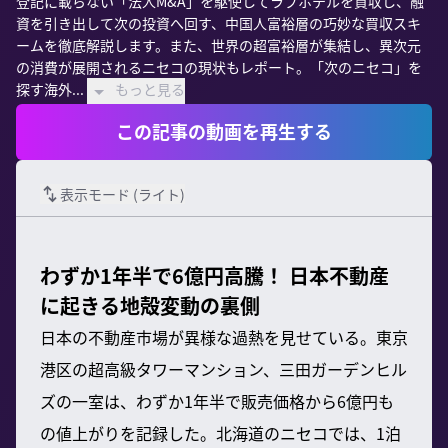
登記に載らない「法人M&A」を駆使してラブホテルを買収し、融
資を引き出して次の投資へ回す、中国人富裕層の巧妙な買収スキ
ームを徹底解説します。また、世界の超富裕層が集結し、異次元
の消費が展開されるニセコの現状もレポート。「次のニセコ」を
探す海外...
もっと見る
この記事の動画を再生する
表示モード (
ライト
)
わずか1年半で6億円高騰！ 日本不動産
に起きる地殻変動の裏側
日本の不動産市場が異様な過熱を見せている。東京
港区の超高級タワーマンション、三田ガーデンヒル
ズの一室は、わずか1年半で販売価格から6億円も
の値上がりを記録した。北海道のニセコでは、1泊