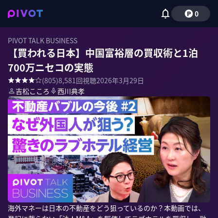
0
PIVOT TALK BUSINESS
【買われる日本】中国富裕層の買収術と1泊
700万ニセコの実態
(
805
)
8,581
回視聴
2026年3月29日
吉松こころ
西川典孝
海外マネーは日本の不動産をどう狙っているのか？本動画では、