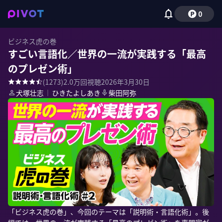
0
ビジネス虎の巻
すごい言語化／世界の一流が実践する「最高
のプレゼン術」
(
1273
)
2.0万
回視聴
2026年3月30日
犬塚壮志
｜
ひきたよしあき
柴田阿弥
「ビジネス虎の巻」、今回のテーマは「説明術・言語化術」。後