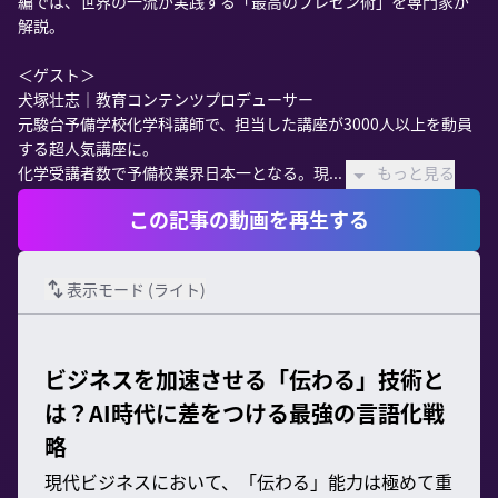
編では、世界の一流が実践する「最高のプレゼン術」を専門家が
解説。

＜ゲスト＞

犬塚壮志｜教育コンテンツプロデューサー

元駿台予備学校化学科講師で、担当した講座が3000人以上を動員
する超人気講座に。

化学受講者数で予備校業界日本一となる。現...
もっと見る
この記事の動画を再生する
表示モード (
ライト
)
ビジネスを加速させる「伝わる」技術と
は？AI時代に差をつける最強の言語化戦
略
現代ビジネスにおいて、「伝わる」能力は極めて重