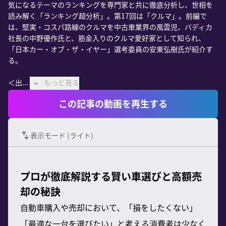
気になるテーマのランキングを専門家と共に徹底分析し、世相を
読み解く「ランキング超分析」。第17回は「クルマ」。前編で
は、堅実・コスパ路線のクルマを中古車業界の風雲児、バディカ
社長の中野優作氏と、筋金入りのクルマ愛好家として知られ、
「日本カー・オブ・ザ・イヤー」選考委員の安東弘樹氏が紹介す
る。

＜出...
もっと見る
この記事の動画を再生する
表示モード (
ライト
)
プロが徹底解説する賢い車選びと高額売
却の秘訣
自動車購入や売却において、「損をしたくない」
「最適な一台を選びたい」と考える消費者は少なく