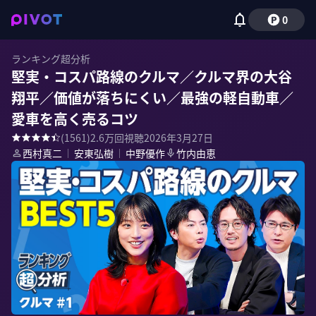
0
ランキング超分析
堅実・コスパ路線のクルマ／クルマ界の大谷
翔平／価値が落ちにくい／最強の軽自動車／
愛車を高く売るコツ
(
1561
)
2.6万
回視聴
2026年3月27日
西村真二
｜
安東弘樹
｜
中野優作
竹内由恵