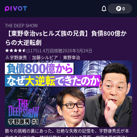
0
THE DEEP SHOW
【東野幸治vsヒルズ族の兄貴】負債800億か
らの大逆転劇
(
1175
)
1.4万
回視聴
2026年3月24日
宇野康秀
｜
加藤シルビア
｜
東野幸治
数々の挑戦の裏にあった、壮絶な失敗の記憶を、宇野康秀氏が本