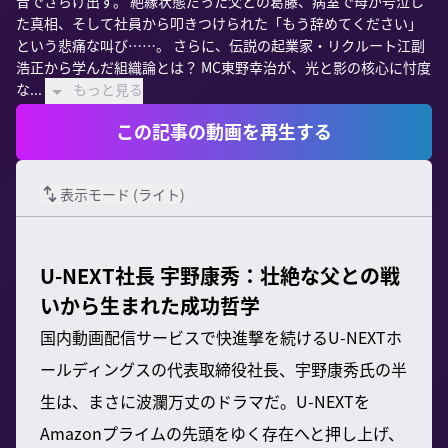
音でさらけ出す。 絶縁状態だった父との葛藤、病室で母が号泣し
た真相、そして社員から叩きつけられた「もう辞めてください」
という悲痛な叫び……。 さらに、伝説の起業家・リクルート江副
浩正から学んだ組織論とは？ MC東野幸治が、光と影の核心に忖度
な...
もっと見る
この記事の動画を再生する
表示モード (
ライト
)
U-NEXT社長 宇野康秀：壮絶な父との戦
いから生まれた成功哲学
国内動画配信サービスで快進撃を続けるU-NEXTホ
ールディングスの代表取締役社長、宇野康秀氏の半
生は、まさに波瀾万丈のドラマだ。U-NEXTを
Amazonプライムの先頭をゆく存在へと押し上げ、