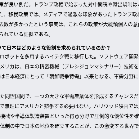
策が良い例だ。トランプ政権で始まった対中関税や輸出規制は
た、移民政策では、メディアで過激な印象があったトランプ政
去数が多かったという事実は、これらの政策が大統領個人の意
られている証拠である。
おいて日本はどのような役割を求められているのか？
ロボットを多用するハイテク戦に移行した。ソフトウェア開発
メリカは、日本の精密機械（プレシジョンマシナリー）技術を
は日本経済にとって「朝鮮戦争特需」以来となる、軍需分野に
た同盟国間で、一つの大きな軍需産業体を形成するチャンスだ
で無理にアメリカと競争する必要はない。ハリウッド映画では
機械や半導体製造装置といった得意分野で圧倒的な優位性を確
体制の中で日本の地位を確立することが、この激変する世界で