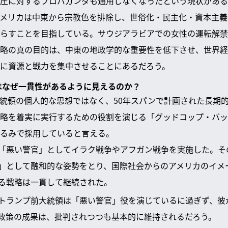
圧に対するプロパガンダも通用しなくなったという現状がある
メリカは中東から宗教色を排除し、世俗化・民主化・資本主義
らすことを目指している。サウジアラビアでの女性の運転解禁
略の真の目的は、中東の地政学的な重要性を低下させ、世界経
に資源と戦力を集中させることにあるだろう。
略はなぜ一貫性があるように見えるのか？
統領の個人的な思想ではなく、50年スパンで計画された長期
略を着実に実行するための役割を演じる「グッドコップ・バッ
るみで採用していると言える。
「悪い警官」としてイラク戦争やアフガン戦争を実施した。そ
」として融和的な姿勢をとり、国際社会からのアメリカのイメ
る戦略は一貫して継続された。
トランプ前大統領は「悪い警官」役を演じているに過ぎず、彼
政策の成果は、批判されつつも基本的に維持されるだろう。