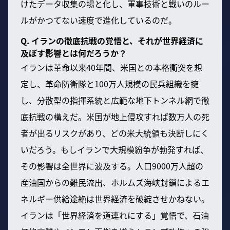
けたデータ収集の場と化し、軍事技術と戦いのルー
ルがかつてない速度で進化しているのだ。
Q. イランの徹底抗戦の覚悟と、それが世界経済に
及ぼす影響とは何だろうか？
イランは革命以来40年間、米国との本格衝突を想
定し、革命防衛隊と100万人規模の民兵組織を擁
し、分散型の指揮系統と広範な地下トンネル網で徹
底抗戦の構えだ。米国が地上侵攻すれば数万人の死
者が出るリスクがあり、どの米大統領も決断しにく
いだろう。もしイランで大規模紛争が勃発すれば、
その影響は全世界に波及する。人口9000万人超の
産油国からの難民流出、ホルムズ海峡封鎖によるエ
ネルギー供給途絶は世界経済を破綻させかねない。
イランは「世界経済を道連れにする」覚悟で、石油