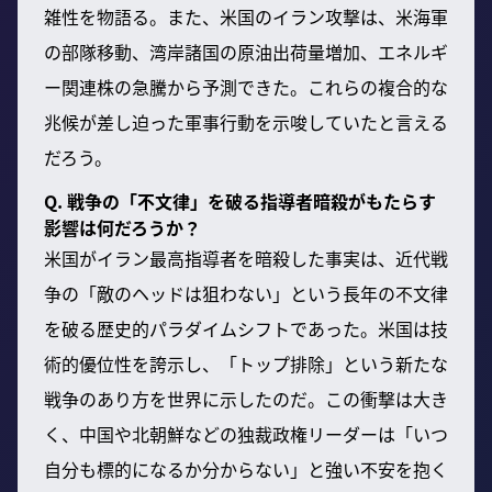
雑性を物語る。また、米国のイラン攻撃は、米海軍
の部隊移動、湾岸諸国の原油出荷量増加、エネルギ
ー関連株の急騰から予測できた。これらの複合的な
兆候が差し迫った軍事行動を示唆していたと言える
だろう。
Q. 戦争の「不文律」を破る指導者暗殺がもたらす
影響は何だろうか？
米国がイラン最高指導者を暗殺した事実は、近代戦
争の「敵のヘッドは狙わない」という長年の不文律
を破る歴史的パラダイムシフトであった。米国は技
術的優位性を誇示し、「トップ排除」という新たな
戦争のあり方を世界に示したのだ。この衝撃は大き
く、中国や北朝鮮などの独裁政権リーダーは「いつ
自分も標的になるか分からない」と強い不安を抱く