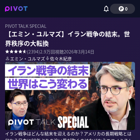
0
PIVOT TALK SPECIAL
【エミン・ユルマズ】イラン戦争の結末。世
界秩序の大転換
(
2394
)
2.9万
回視聴
2026年3月14日
エミン・ユルマズ
佐々木紀彦
イラン戦争はどんな結末を迎えるのか？アメリカの長期戦略とは