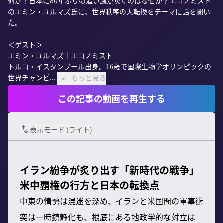
何か？日本に80年ぶりの追い風が吹くのはなぜか？エコノミスト
のエミン・ユルマズ氏に、世界秩序の大転換をテーマに話を聞い
た。

＜ゲスト＞

エミン・ユルマズ｜エコノミスト

トルコ・イスタンブール出身。16歳で国際生物学オリンピックの
世界チャンピ...
もっと見る
この記事の動画を再生する
表示モード (
ライト
)
イラン紛争が炙り出す「新時代の戦争」
米中覇権の行方と日本の転換点
中東の情勢は混迷を深め、イランと米国間の軍事衝
突は一時鎮静化も、根底にある地政学的な対立は