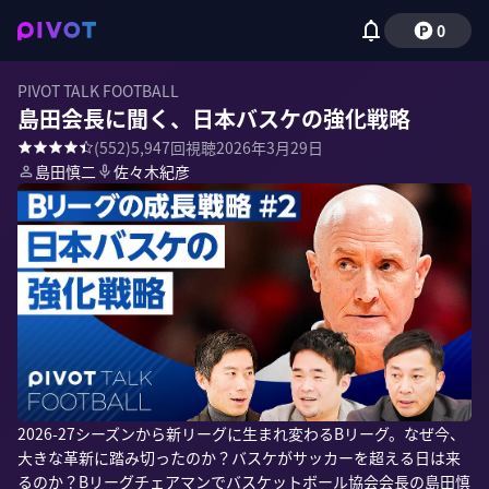
0
PIVOT TALK FOOTBALL
島田会長に聞く、日本バスケの強化戦略
(
552
)
5,947
回視聴
2026年3月29日
島田慎二
佐々木紀彦
2026-27シーズンから新リーグに生まれ変わるBリーグ。なぜ今、
大きな革新に踏み切ったのか？バスケがサッカーを超える日は来
るのか？Bリーグチェアマンでバスケットボール協会会長の島田慎