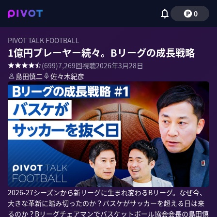
0
PIVOT TALK FOOTBALL
1億円プレーヤー続々。Bリーグの成長戦略
(
699
)
7,269
回視聴
2026年3月28日
島田慎二
佐々木紀彦
2026-27シーズンから新リーグに生まれ変わるBリーグ。なぜ今、
大きな革新に踏み切ったのか？バスケがサッカーを超える日は来
るのか？Bリーグチェアマンでバスケットボール協会会長の島田慎