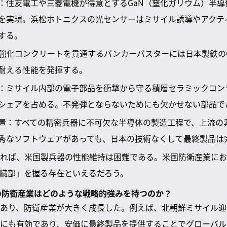
：住友電工や三菱電機が得意とするGaN（窒化ガリウム）半導
を実現。浜松ホトニクスの光センサーはミサイル誘導やアクテ
する。
の強化コンクリートを貫通するバンカーバスターには日本製鉄
耐える性能を発揮する。
：ミサイル内部の電子部品を衝撃から守る積層セラミックコン
シェアを占める。不発弾とならないためにも欠かせない部品で
置：すべての精密兵器に不可欠な半導体の製造工程で、上流の
秀なソフトウェアがあっても、日本の技術なくして最終製品は
れば、米国製兵器の性能維持は困難である。米国防衛産業にお
臓部」を握る存在といえるだろう。
本の防衛産業はどのような戦略的強みを持つのか？
あり、防衛産業が大きく成長した。例えば、北朝鮮ミサイル迎
にも有効であり、安価に最終製品を提供することでグローバル