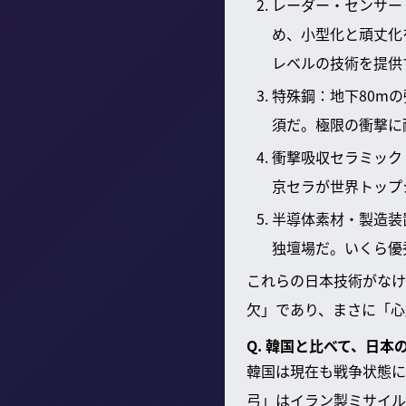
レーダー・センサー
め、小型化と頑丈化
レベルの技術を提供
特殊鋼：地下80m
須だ。極限の衝撃に
衝撃吸収セラミック
京セラが世界トップ
半導体素材・製造装
独壇場だ。いくら優
これらの日本技術がなけ
欠」であり、まさに「心
Q. 韓国と比べて、日
韓国は現在も戦争状態に
弓」はイラン製ミサイル