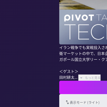
イラン戦争でも実戦投入さ
衛マーケットの中で、日本
ガポール国立大学リー・ク
＜ゲスト＞

田村耕太...
もっと見る
表示モード (
ライト
)