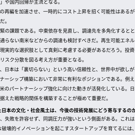
」や国内回帰が主流となる。
の再編を加速させ、一時的にコスト上昇を招く可能性はあるが
だ。
緊の課題である。中東依存を見直し、調達先を多角化するとと
通らない南米などからの調達も検討すべきだ。再生可能エネル
現実的な選択肢として真剣に考慮する必要があるだろう。投資
リスク分散を図る考え方が重要となる。
、日本は「裏切らない」という高い信頼性と、世界中が欲しが
ナーシップ構築において非常に有利なポジションである。例え
米のパートナーシップ強化に向けた動きが活発化している。日
据えた戦略的関係を構築することが極めて重要だ。
した日本の文化・社会風土は、今後の技術発展にどう寄与するの
、失敗を許容せず、同調圧力が強いという側面がある。これは
うな破壊的イノベーションを起こすスタートアップを育てるには