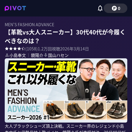
0
MEN'S FASHION ADVANCE
【革靴vs大人スニーカー】30代40代が今履く
べきなのは？
(
1058
)
1.2万
回視聴
2026年3月14日
小島奉文
｜
鏡陽介
国山ハセン
大人ブラックシューズ頂上決戦。スニーカー界のレジェンド小島