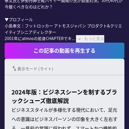
奉文氏と伊勢丹紳士靴バイヤー鏡陽介氏が直接対決。30代40代が
今履くべきなのはどれか？

▼プロフィール

小島奉文｜フットロッカー アトモスジャパン プロダクト&クリエ
イティブシニアディレクター

2001年にatmosの前身CHAPTERでキ...
もっと見る
この記事の動画を再生する
表示モード (
ライト
)
2024年版：ビジネスシーンを制するブラ
ックシューズ徹底解説
ビジネススタイルが多様化する現代において、足元
への意識はビジネスパーソンの印象を大きく左右す
る。一昔前の常識に捉われず、スマートかつ機能的