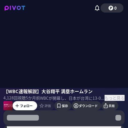
0
岡田友輔
【WBC速報解説】大谷翔平 満塁ホームラン
山田隼哉
鶴岡慎也
西川典孝
もっと見る
4,128
回視聴
5か月前
WBCが開幕し、日本が台湾に13-0で圧勝。さらに大谷翔平の初球弾丸二塁打＆満塁ホームランの衝撃。鶴岡慎也とPIVOTデータ班で、次なる宿敵・韓国戦をデータで徹底展望する。 ＜目次＞
フォロー
評価
保存
ダウンロード
共有