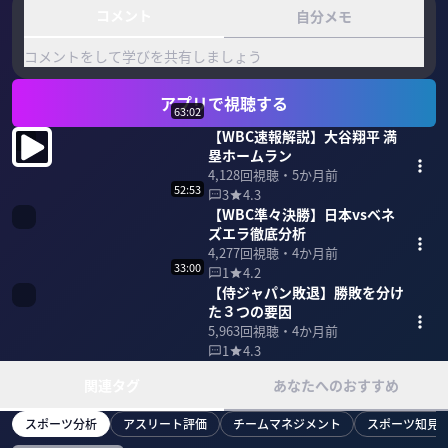
コメント
自分メモ
コメントをして学びを共有しましょう
アプリで視聴する
63:02
【WBC速報解説】大谷翔平 満
塁ホームラン
4,128
回視聴・
5か月前
52:53
3
4.3
【WBC準々決勝】日本vsベネ
ズエラ徹底分析
4,277
回視聴・
4か月前
33:00
1
4.2
【侍ジャパン敗退】勝敗を分け
た３つの要因
5,963
回視聴・
4か月前
1
4.3
関連タグ
あなたへのおすすめ
スポーツ分析
アスリート評価
チームマネジメント
スポーツ知見