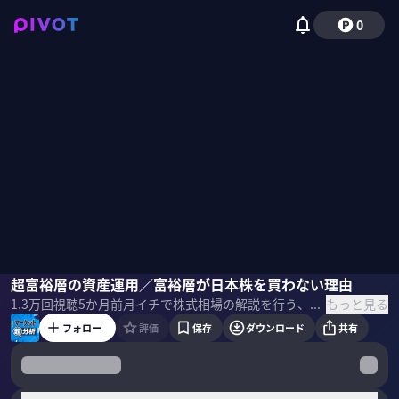
0
木野内栄治
超富裕層の資産運用／富裕層が日本株を買わない理由
青木大樹
柴田阿弥
もっと見る
1.3万
回視聴
5か月前
月イチで株式相場の解説を行う、「マーケット超分析」の２月回。後編では、超富裕層の投資術を紹介。 ＜出演者＞ 木野内栄治｜大和証券 チーフテクニカルアナリスト 1988年に大和証券に入社。 以来一貫してテクニカル分析業務に従事。日経ヴェリタス「人気アナリスト」テクニカル部門で1位に輝くこと21回。 青木大樹｜UBS SuMi TRUSTウェルス・マネジメントCIO 2001年から9年間内閣府にて政策企画・経済分析を担当。第一次安倍政権では「骨太の方針」の策定にも携わった政策中枢を知るエコノミスト。現在は日本地域最高投資責任者として株式・債券・為替の見通しを統括。富裕層向けの投資戦略を策定。 ＜目次＞
フォロー
評価
保存
ダウンロード
共有