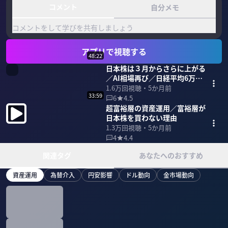
コメント
自分メモ
コメントをして学びを共有しましょう
アプリで視聴する
48:22
日本株は３月からさらに上がる
／AI相場再び／日経平均6万
8000円へ
1.6万
回視聴・
5か月前
33:59
6
4.5
超富裕層の資産運用／富裕層が
日本株を買わない理由
1.3万
回視聴・
5か月前
4
4.4
関連タグ
あなたへのおすすめ
資産運用
為替介入
円安影響
ドル動向
金市場動向