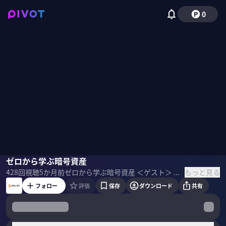
0
田中康浩
ゼロから学ぶ暗号資産
吉井一人
柴田阿弥
もっと見る
428
回視聴
5か月前
ゼロから学ぶ暗号資産 ＜ゲスト＞ 田中康浩｜アセットマネジメントOne 商品本部 商品開発部 リテール・プロダクト開発チーム チーム長 2007年、興銀第一ライフ・アセットマネジメント（通称：DIAM、現アセットマネジメントOne）入社 アリアンツ・グローバル・インベスターズ・ジャパン、ティー・ロウ・プライス・ジャパンを経て、アセットマネジメントOneに再入社。伝統的なアクティブファンドや最先端のテーマ型ファンド、「たわらノーロード」シリーズなど、さまざまな個人投資家向けの商品開発を担当。 吉井一人｜アリアンツーグローバル・インベスターズ・ジャパン 投資信託営業部長 2003年、フィデリティ投信入社。ティー・ロウ・プライス・インターナショナル・リミテッド、ニューバーガー・バーマン、マニュライフ・インベストメンツ・ジャパン等、20年超にわたり外資系大手運用会社にて営業関連の職務に従事。その後、2014年に現職のアリアンツ・グローバル・インベスターズ・ジャパン株式会社に入社。グローバルに展開する優れた金融商品・戦略の検討・組成、および販売を促進。 ＜目次＞
フォロー
評価
保存
ダウンロード
共有