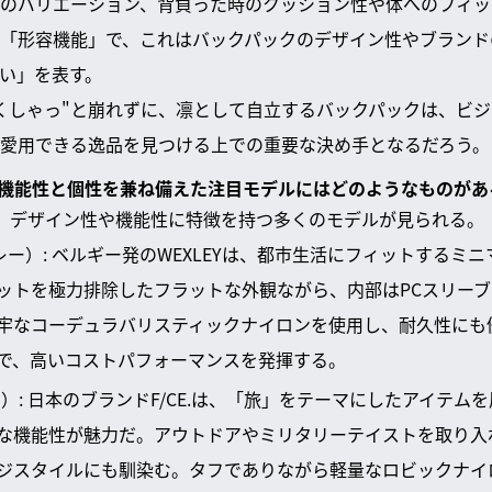
のバリエーション、背負った時のクッション性や体へのフィッ
「形容機能」で、これはバックパックのデザイン性やブランド
い」を表す。
くしゃっ"と崩れずに、凛として自立するバックパックは、ビ
愛用できる逸品を見つける上での重要な決め手となるだろう。
で、機能性と個性を兼ね備えた注目モデルにはどのようなものがあ
、デザイン性や機能性に特徴を持つ多くのモデルが見られる。
スレー）: ベルギー発のWEXLEYは、都市生活にフィットするミ
ットを極力排除したフラットな外観ながら、内部はPCスリー
牢なコーデュラバリスティックナイロンを使用し、耐久性にも
で、高いコストパフォーマンスを発揮する。
イー）: 日本のブランドF/CE.は、「旅」をテーマにしたアイテ
な機能性が魅力だ。アウトドアやミリタリーテイストを取り入
ジスタイルにも馴染む。タフでありながら軽量なロビックナイ