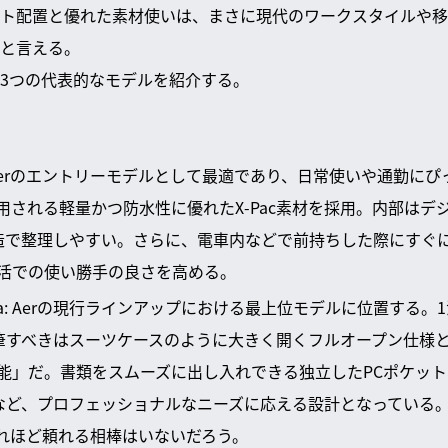
ト配置と優れた素材使いは、まさに現代のワークスタイルや移
と言える。
3つの代表的なモデルを紹介する。
 X-Pac: Aerのエントリーモデルとして最適であり、日常使いや通勤に
用される軽量かつ防水性に優れたX-Pac素材を採用。内部はデ
造で整理しやすい。さらに、電車内などで前持ちした際にすぐ
活での使い勝手の良さを高める。
o 2 Ultra: Aerの現行ラインアップにおける最上位モデルに位置す
特筆すべきはスーツケースのように大きく開くフルオープン仕様
能」だ。書類をスムーズに出し入れできる独立したPCポケッ
X素材など、プロフェッショナルなニーズに応える設計となってい
れほど頼れる相棒はいないだろう。