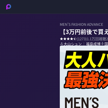
MEN'S FASHION ADVANCE
【3万円前後で買
(
1273
)
1.1万
回視聴
大山シュン
福島成博
国
｜