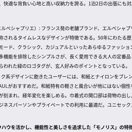
、快適な背負い心地と高い収納力を誇る。1泊2日の出張にも
lier（エルベシャプリエ）: フランス発の老舗ブランド、エルベシ
称されるタイムレスなデザインが特徴である。50年にわたる
モード、クラシック、カジュアルといったあらゆるファッショ
多機能を排除したシンプルさが、長く愛用できる大人の定番品
らわれた緑のロゴタグが、玄人好みのポイントとなっている。
 テック系デザインに飽きたユーザーには、和紙とナイロンをブレ
AULがおすすめだ。和紙特有の軽さと風合いが他にはない個性
が刻まれ、経年変化を楽しめる。巾着式の開口部は荷物の出し
ジネスパーソンやプライベートでの利用に最適だ。ユニセック
ノウハウを活かし、機能性と美しさを追求した「モノリス」の特