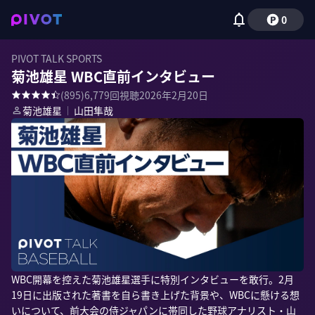
0
PIVOT TALK SPORTS
菊池雄星 WBC直前インタビュー
(
895
)
6,779
回視聴
2026年2月20日
菊池雄星
｜
山田隼哉
WBC開幕を控えた菊池雄星選手に特別インタビューを敢行。2月
19日に出版された著書を自ら書き上げた背景や、WBCに懸ける想
いについて、前大会の侍ジャパンに帯同した野球アナリスト・山