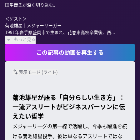
田隼哉氏が深く切り込む。

＜ゲスト＞

菊池雄星｜メジャーリーガー

1991年岩手県盛岡市で生まれ、花巻東高校卒業後、西...
もっと見る
この記事の動画を再生する
表示モード (
ライト
)
菊池雄星が語る「自分らしい生き方」：
一流アスリートがビジネスパーソンに伝
えたい哲学
メジャーリーグの第一線で活躍し、今季も躍進を続
ける菊池雄星投手。彼は単なるアスリートではな