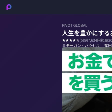
PIVOT GLOBAL
人生を豊かにする
(
589
)
7,634
回視聴
2
モーガン・ハウセル
篠田
｜