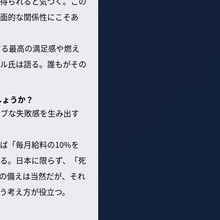
得られると気づく。この
面的な関係性にこそあ
する最高の満足感や燃え
ル氏は語る。誰もがその
しょうか？
ィブな失敗感を生み出す
ば「毎月給料の10%を
る。日本に限らず、「死
の備えは当然だが、それ
う考え方が役立つ。