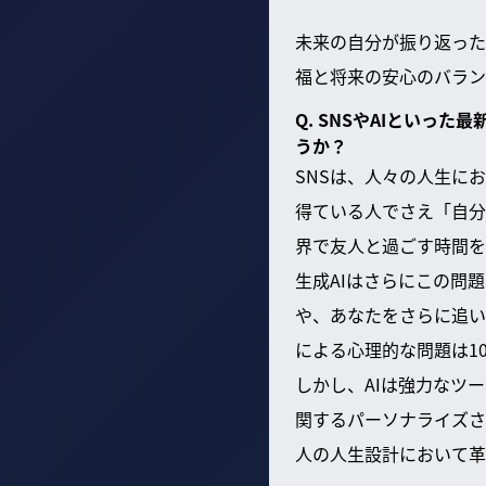
未来の自分が振り返った
福と将来の安心のバラン
Q. SNSやAIとい
うか？
SNSは、人々の人生に
得ている人でさえ「自分
界で友人と過ごす時間を
生成AIはさらにこの問
や、あなたをさらに追い
による心理的な問題は1
しかし、AIは強力なツ
関するパーソナライズさ
人の人生設計において革