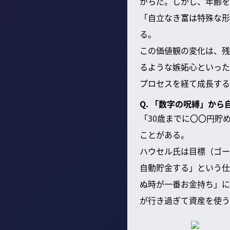
がちだ。しかし、年齢を
「自立なき富は特殊な形
る。
この価値観の変化は、残
るような嫉妬心といった
プロセスを経て成長する
Q. 「数字の呪縛」か
「30歳までに〇〇円貯
ことがある。
ハウセル氏は目標（ゴー
自動貯金する」という仕
ぬ時が一番お金持ち」に
が行き過ぎて資産を使う