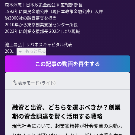
森本淳志｜日本政策金融公庫 広報部 部長

1993年に国民金融公庫（現日本政策金融公庫）入庫

約3000社の融資審査を担当

2010年から東京創業支援センター所長

2023年に創業支援部長 2025年より現職

池上昌弘｜リバネスキャピタル代表

200...
もっと見る
この記事の動画を再生する
表示モード (
ライト
)
融資と出資、どちらを選ぶべきか？創業
期の資金調達を賢く活用する戦略
現代社会において、起業家精神が社会変革の原動力