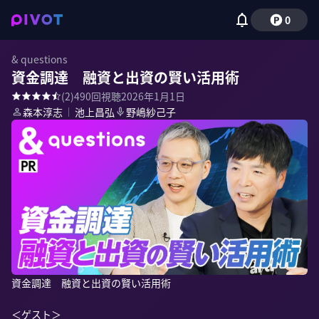
0
& questions
資金調達 融資と出資の賢い活用術
(
2
)
490
回視聴
2026年1月1日
森本淳志
｜
池上昌弘
野嶋紗己子
資金調達　融資と出資の賢い活用術

＜ゲスト＞
