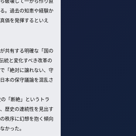
ら破壊して一から作り直
る。過去の知恵や経験か
真価を発揮するといえ
が共有する明確な「国の
伝統と変化すべき改革の
で「絶対に譲れない、守
日本の保守議論を混乱さ
史の「断絶」というトラ
、歴史の連続性を見出す
の秩序に幻想を抱く傾向
なかった。