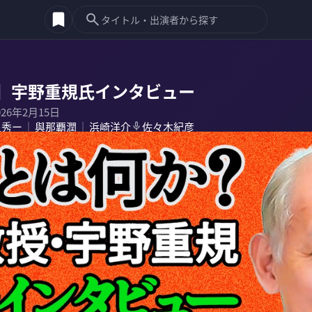
】宇野重規氏インタビュー
026年2月15日
泉秀ー
與那覇潤
浜崎洋介
佐々木紀彦
｜
｜