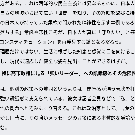
方がある。これは西洋的な民主主義とは異なるものの、日本人
自らの地域から出て広い「世間」を知り、その経験を故郷に持
の日本人が持っていた柔軟で開かれた精神性を示す事例である
落ちする」常識や感性こそが、日本人が真に「守りたい」と感
コンスティチューション」を再発見する鍵となるだろう。
理屈だけではない、生活に根ざした知恵と感覚に目を向けるこ
し、現代に適応した健全な姿を見出すことができるはずだ。
況、特に高市政権に見る「強いリーダー」への飢餓感とその危険
は、個別の政策への賛同というよりは、閉塞感が漂う現状を打
強い飢餓感に支えられている。彼女は記者会見などで「私」と
悟の問題へと巧みにすり替える。これは政治家として、言葉の
かし同時に、その強いメッセージの背後にある本質的な議論や
む。