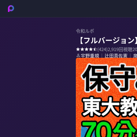
令和ルポ
【フルバージョン
(
424
)
2,919
回視聴
2
宇野重規
辻田真佐憲
｜
｜