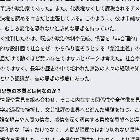
革派の政治家であった。また、代表権なくして課税されるアメ
決権を認めるべきだと主張している。このように、彼は単純な
、むしろ変化を恐れない進歩的な思想を持っていた。
く批判したのは、既成の政治体制や伝統、慣習を「非合理的」
的な設計図で社会をゼロから作り直そうとする「急進主義」の
屈だけで動くほど賢い存在ではないとバークは考えた。社会や
のではなく、長年の歴史の中で培われた無数の人々の経験や知
という認識が、彼の思想の根底にあった。
クの思想の本質とは何なのか？
情報や意見を組み合わせ、そこに内在する関係性や全体像を見
学ぶ過程で挫折し、文芸批評の世界へと進んだ経験を持つ。こ
雑な現実や人間の情念、感情を深く洞察する柔軟な思想へと導
調和的な「美」だけでなく、人間が理屈では割り切れない畏怖
概念を重視した。これは、表層的な理性だけでなく、より深層