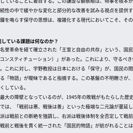
していることに着目する。この謙虚な観察眼は、物事を根本か
続性の中で緩やかな変化と部分的な改善を試みる視点を提供す
鐘を鳴らす保守の思想は、複雑化する現代においてこそ、その
直面している課題は何なのか？
名誉革命を経て確立された「王室と自由の共存」という、国民
コンスティチューション）」があった。これにより、守るべき
。これに対し、宇野教授は日本における「保守」が、国民の間
る「物語」が曖昧であると指摘する。この基盤の不明瞭さが、
くしている。
最大の障壁となっているのが、1945年の敗戦がもたらした歴
では、「戦前は悪、戦後は善」といった極端な二元論が蔓延し
派は戦前との断絶を強調し、右派は戦後体制を全否定して戦前
戦前と戦後を貫く統一された「国民的物語」が紡がれることは