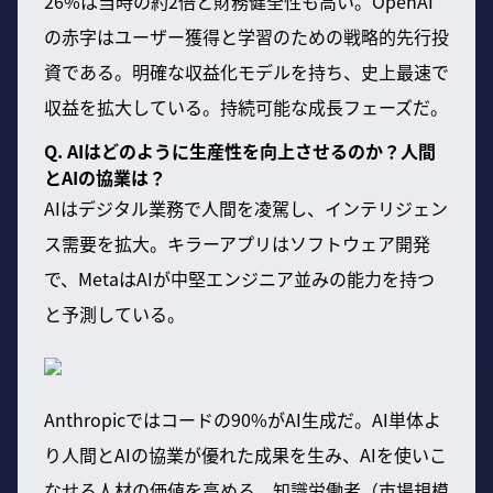
26%は当時の約2倍と財務健全性も高い。OpenAI
の赤字はユーザー獲得と学習のための戦略的先行投
資である。明確な収益化モデルを持ち、史上最速で
収益を拡大している。持続可能な成長フェーズだ。
Q. AIはどのように生産性を向上させるのか？人間
とAIの協業は？
AIはデジタル業務で人間を凌駕し、インテリジェン
ス需要を拡大。キラーアプリはソフトウェア開発
で、MetaはAIが中堅エンジニア並みの能力を持つ
と予測している。
Anthropicではコードの90%がAI生成だ。AI単体よ
り人間とAIの協業が優れた成果を生み、AIを使いこ
なせる人材の価値を高める。知識労働者（市場規模