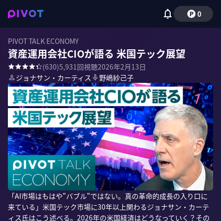
0
PIVOT TALK ECONOMY
資産運用会社CIOが語る 米国テック展望
(
630
)
5,931
回視聴
2026年2月13日
ジョナサン・カーティス
野嶋紗己子
「AI市場はもはや"バブル"ではない。真の革命的成長の入り口に
来ている」米国テック市場に30年以上関わるジョナサン・カーテ
ィス氏はこう述べる。2026年の米国経済はどうなっていく？その