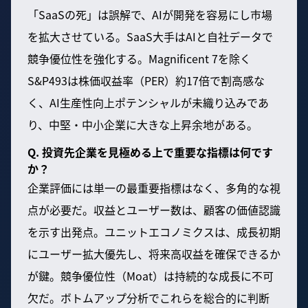
「SaaSの死」は誤解で、AIが開発を容易にし市場
を拡大させている。SaaS大手はAIと自社データで
競争優位性を強化する。Magnificent 7を除く
S&P493は株価収益率（PER）約17倍で割高感な
く、AI生産性向上ポテンシャルが未織り込みであ
り、中堅・中小企業に大きな上昇余地がある。
Q. 投資先企業を見極める上で重要な指標は何です
か？
企業評価には単一の最重要指標はなく、多角的な視
点が必要だ。収益とユーザー数は、顧客の価値認識
を示す出発点。ユニットエコノミクスは、成長初期
にユーザー拡大優先し、将来高収益を確保できるか
が鍵。競争優位性（Moat）は持続的な成長に不可
欠だ。ボトムアップ分析でこれらを総合的に判断