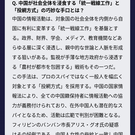
Q. 中国が社会全体を浸食する「統一戦線工作」と
「投網方式」の巧妙な手口とは？
中国の情報活動は、対象国の社会全体を内側から自
国に有利に変革する「統一戦線工作」を基盤とす
る。政界、財界、学会、メディア、教育機関などあ
らゆる層に深く浸透し、親中的な世論と人脈を形成
する狙いがある。監視が手薄な地方政府から浸透す
る「農村が都市を包囲する」戦術もその一つだ。
この手法は、プロのスパイではなく一般人を幅広く
対象とする「投網方式」を採用する。中国の国家情
報法により、全ての中国籍保持者に情報活動への協
力が義務付けられており、在外中国人も潜在的なス
パイとなるため、活動は広範で判別が困難となる。
フィリピンのバンバン市長アリス・グオ氏の疑惑
はその好例である。中国人女性の指紋と一致し中国