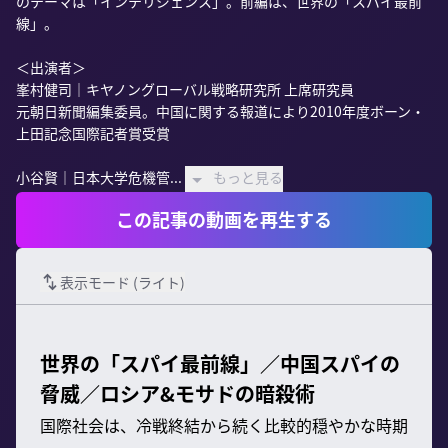
のテーマは「インテリジェンス」。前編は、世界の「スパイ最前
線」。

＜出演者＞

峯村健司｜キヤノングローバル戦略研究所 上席研究員

元朝日新聞編集委員。中国に関する報道により2010年度ボーン・
上田記念国際記者賞受賞

小谷賢｜日本大学危機管...
もっと見る
この記事の動画を再生する
表示モード (
ライト
)
世界の「スパイ最前線」／中国スパイの
脅威／ロシア&モサドの暗殺術
国際社会は、冷戦終結から続く比較的穏やかな時期