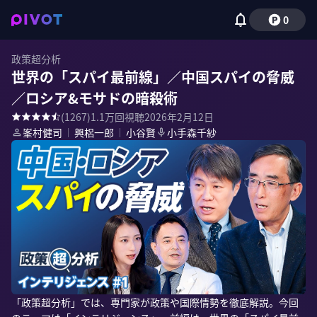
0
政策超分析
世界の「スパイ最前線」／中国スパイの脅威
／ロシア&モサドの暗殺術
(
1267
)
1.1万
回視聴
2026年2月12日
峯村健司
｜
興梠一郎
｜
小谷賢
小手森千紗
「政策超分析」では、専門家が政策や国際情勢を徹底解説。今回