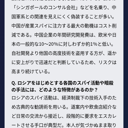
「シンガポールのコンサル会社」などを名乗り、中
国軍系との関連を見えにくく偽装することが多い。
中国が産業スパイに注力する最大の動機はコスト削
減である。中国企業の年間研究開発費は、欧米や日
本の一般的な10〜20％に対しわずか約1％と低い。
自社開発より他国の高度技術を盗用する方が、遥か
に安上がりで迅速だと判断しているため、リスクは
高まり続けている。
Q. ロシアをはじめとする各国のスパイ活動や暗殺
の手法には、どのような特徴があるのか？
ロシアのスパイ活動は、経済制裁下の技術入手のた
め古典的な勧誘術を用いる。道案内や飲食店紹介な
ど日常の交流から接近し、段階的に要求をエスカレ
ートさせる手口が典型だ。本人が気づかぬまま取り