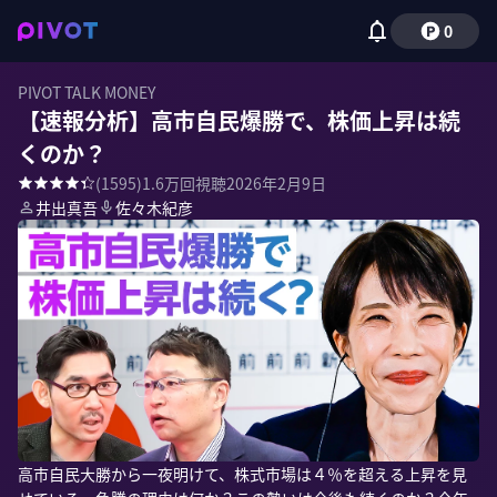
0
PIVOT TALK MONEY
【速報分析】高市自民爆勝で、株価上昇は続
くのか？
(
1595
)
1.6万
回視聴
2026年2月9日
井出真吾
佐々木紀彦
高市自民大勝から一夜明けて、株式市場は４％を超える上昇を見