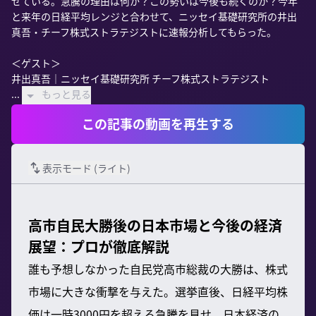
せている。急騰の理由は何か？この勢いは今後も続くのか？今年
と来年の日経平均レンジと合わせて、ニッセイ基礎研究所の井出
真吾・チーフ株式ストラテジストに速報分析してもらった。

＜ゲスト＞

井出真吾｜ニッセイ基礎研究所 チーフ株式ストラテジスト

...
もっと見る
この記事の動画を再生する
表示モード (
ライト
)
高市自民大勝後の日本市場と今後の経済
展望：プロが徹底解説
誰も予想しなかった自民党高市総裁の大勝は、株式
市場に大きな衝撃を与えた。選挙直後、日経平均株
価は一時3000円を超える急騰を見せ、日本経済の