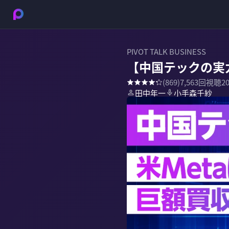
PIVOT TALK BUSINESS
【中国テックの実
(
869
)
7,563
回視聴
2
田中年一
小手森千紗