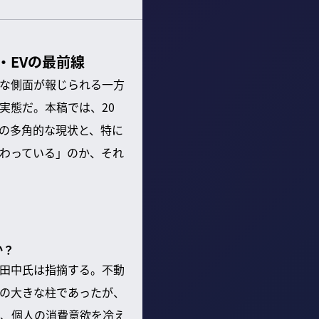
・EVの最前線
な側面が報じられる一方
実態だ。本稿では、20
済の多角的な現状と、特に
わっている」のか、それ
か？
田中氏は指摘する。不動
長の大きな柱であったが、
、個人の消費意欲を冷え