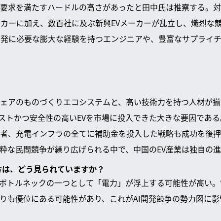
要求を満たすハードルの高さがあったと田中氏は推察する。対
メーカーに加え、数百社に及ぶ新興EVメーカーが乱立し、熾烈な
開発に必要な膨大な経験を持つエンジニアや、豊富なサプライ
ェアのものづくりエコシステムと、高い技術力を持つ人材が揃
iが低コストかつ安全性の高いEVを市場に投入できた大きな要因で
者、充電インフラの全てに補助金を投入した戦略も成功を後押
粋な民間競争が繰り広げられる中で、中国のEV産業は独自の
行方は、どう見られていますか？
、ボトルネックの一つとして「電力」が浮上する可能性が高い
りも優位にある可能性があり、これがAI開発競争の勢力図に