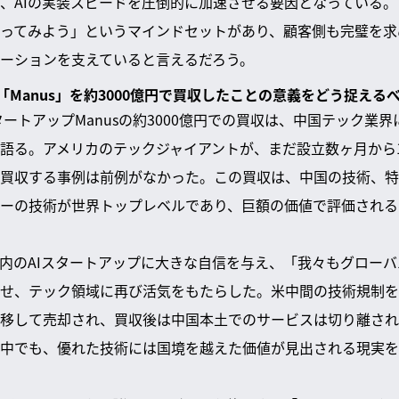
、AIの実装スピードを圧倒的に加速させる要因となっている。
ってみよう」というマインドセットがあり、顧客側も完璧を求
ーションを支えていると言えるだろう。
I企業「Manus」を約3000億円で買収したことの意義をどう捉え
スタートアップManusの約3000億円での買収は、中国テック業
語る。アメリカのテックジャイアントが、まだ設立数ヶ月から
買収する事例は前例がなかった。この買収は、中国の技術、特
ーの技術が世界トップレベルであり、巨額の価値で評価される
内のAIスタートアップに大きな自信を与え、「我々もグロー
せ、テック領域に再び活気をもたらした。米中間の技術規制を回
移して売却され、買収後は中国本土でのサービスは切り離され
中でも、優れた技術には国境を越えた価値が見出される現実を