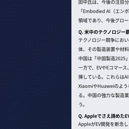
田中氏は、今後の注目分野
「Embodied AI
領域であり、今後グロー
Q. 米中のテクノロジ
テクノロジー競争におい
体、その製造装置や材料
中国は「中国製造202
一方で、EVやEコマー
揮している。これらはA
XiaomiやHuawe
る。中国の強力な製造業
う。
Q. Appleでさえ諦
AppleがEV開発を