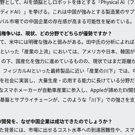
として、AIを頭脳としロボットを体とする「Physical AI（
（エンボディドAI）」を挙げる。これは中国が強みとする製造業の
バル市場での中国企業の存在感が高まる可能性を秘めている。
ー覇権争いは、現状、どの分野でどちらが優勢ですか？
て、米中には明確な強みと弱みがある。田中氏の分析によれば
といった「産業の上流」においては、アメリカや日本、韓国が
5」の下、国産化を強力に進めているものの、現状ではまだ距離
ス、フィジカルAIといった最終製品に近い「産業の川下」では
Iを社会に実装し、大量生産・応用する能力に長けている分野だ
iのようなスマホメーカーが自動車産業に参入し、Appleが諦めたE
基盤とサプライチェーンが、このような「川下」での強さを支
めたEV開発を、なぜ中国企業は成功できたのでしょうか？
断念した背景には、市場に出せるコスト水準への到達困難性や、ス