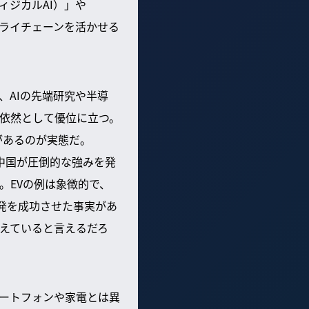
フィジカルAI）」や
サプライチェーンを活かせる
、AIの先端研究や半導
依然として優位に立つ。
があるのが実態だ。
、中国が圧倒的な強みを発
。EVの例は象徴的で、
V開発を成功させた事実があ
えていると言えるだろ
マートフォンや家電とは異